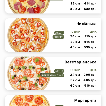
32 см
414 грн
40 см
530 грн
Чилійська
РОЗМІР
ЦІНА
АКЦІЯ
24 см
310 грн
ГОСТРЕ
32 см
414 грн
40 см
530 грн
Вегетаріанська
РОЗМІР
ЦІНА
АКЦІЯ
24 см
295 грн
ВЕГЕТАРІАНСЬКЕ
32 см
405 грн
40 см
516 грн
Маргарита