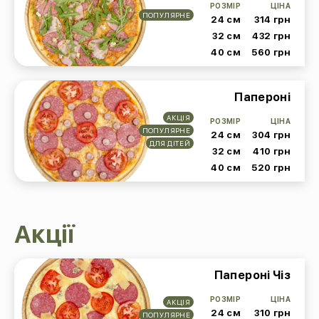
РОЗМІР
ЦІНА
ПОПУЛЯРНЕ
24 см
314 грн
32 см
432 грн
40 см
560 грн
Папероні
АКЦІЯ
РОЗМІР
ЦІНА
ПОПУЛЯРНЕ
24 см
304 грн
ДЛЯ ДІТЕЙ
32 см
410 грн
40 см
520 грн
Акції
Папероні Чіз
РОЗМІР
ЦІНА
АКЦІЯ
24 см
310 грн
ПОПУЛЯРНЕ