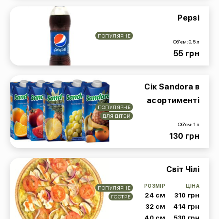
Pepsi
ПОПУЛЯРНЕ
Об'єм: 0,5 л
55 грн
Сік Sandora в
асортименті
ПОПУЛЯРНЕ
ДЛЯ ДІТЕЙ
Об'єм: 1 л
130 грн
Світ Чілі
РОЗМІР
ЦІНА
ПОПУЛЯРНЕ
24 см
310 грн
ГОСТРЕ
32 см
414 грн
40 см
530 грн