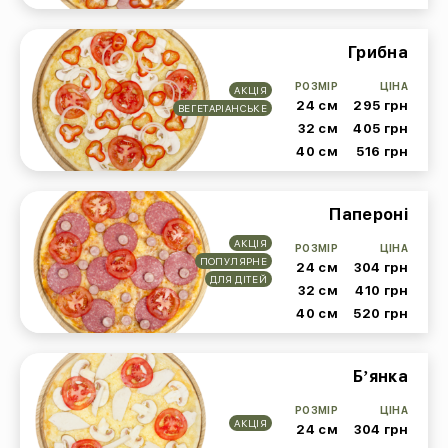
Грибна
РОЗМІР
ЦІНА
АКЦІЯ
24 см
295 грн
ВЕГЕТАРІАНСЬКЕ
32 см
405 грн
40 см
516 грн
Папероні
АКЦІЯ
РОЗМІР
ЦІНА
ПОПУЛЯРНЕ
24 см
304 грн
ДЛЯ ДІТЕЙ
32 см
410 грн
40 см
520 грн
Бʼянка
РОЗМІР
ЦІНА
АКЦІЯ
24 см
304 грн