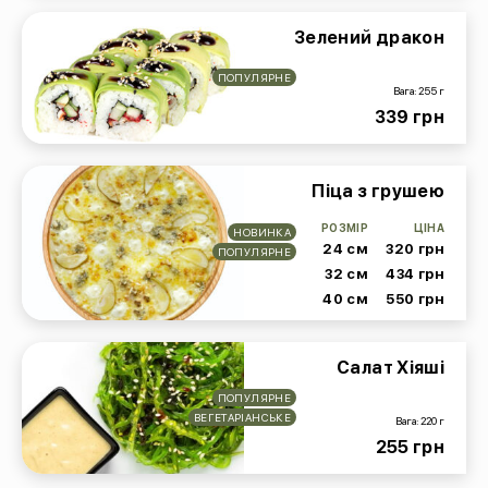
Зелений дракон
ПОПУЛЯРНЕ
Вага: 255 г
339 грн
Піца з грушею
РОЗМІР
ЦІНА
НОВИНКА
24 см
320 грн
ПОПУЛЯРНЕ
32 см
434 грн
40 см
550 грн
Салат Хіяші
ПОПУЛЯРНЕ
ВЕГЕТАРІАНСЬКЕ
Вага: 220 г
255 грн