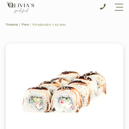
Головна
Роли
Філадельфія з вугром