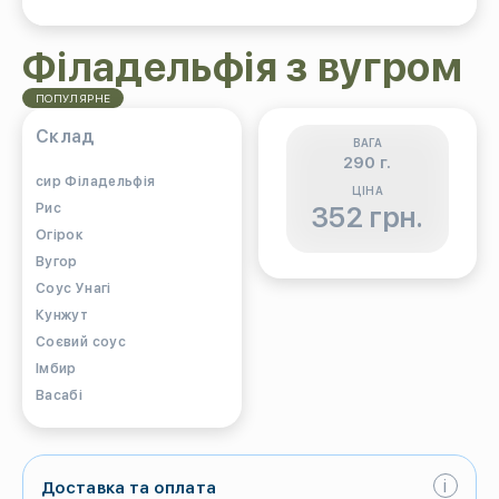
Філадельфія з вугром
ПОПУЛЯРНЕ
Склад
ВАГА
290 г.
сир Філадельфія
ЦІНА
Рис
352 грн.
Огірок
Вугор
Соус Унагі
Кунжут
Соєвий соус
Імбир
Васабі
i
Доставка та оплата