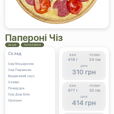
Папероні Чіз
АКЦІЯ
ПОПУЛЯРНЕ
Склад
ВАГА
РОЗМІР
418 г
24 см
Cир Моцарелла
ЦІНА
Cир Пармезан
310 грн
Вершковий соус
Салямі
ВАГА
РОЗМІР
Помідори
677 г
32 см
Сир Дор Блю
ЦІНА
Орегано
414 грн