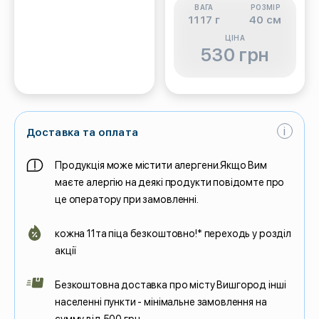
ВАГА
РОЗМІР
1117 г
40 см
ЦІНА
530 грн
i
Доставка та оплата
Продукція може містити алергени.Якщо Вим
маєте алергію на деякі продукти повідомте про
це оператору при замовленні.
кожна 11та піца безкоштовно!* переходь у розділ
акції
Безкоштовна доставка про місту Вишгород інші
населенні пункти - мінімальне замовлення на