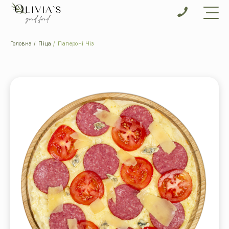
Головна
Піца
Папероні Чіз