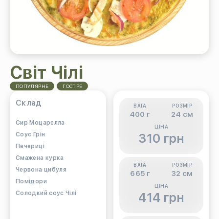
Світ Чілі
ПОПУЛЯРНЕ
ГОСТРЕ
Склад
ВАГА
РОЗМІР
400 г
24 см
Cир Моцарелла
ЦІНА
Соус Грін
310 грн
Печериці
Смажена курка
ВАГА
РОЗМІР
Червона цибуля
665 г
32 см
Помідори
ЦІНА
Солодкий соус Чілі
414 грн