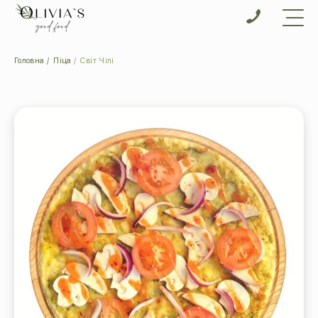
Головна
Піца
Світ Чілі