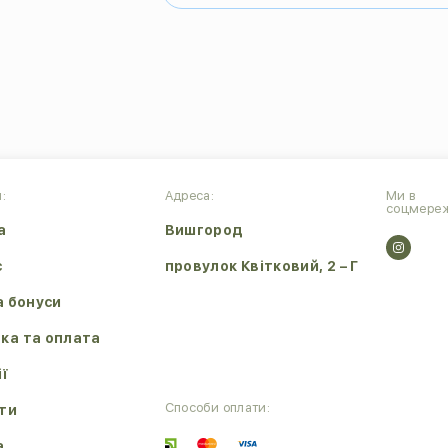
:
Адреса:
Ми в
соцмереж
а
Вишгород
с
провулок Квітковий, 2 – Г
а бонуси
ка та оплата
ії
Способи оплати:
ти
а