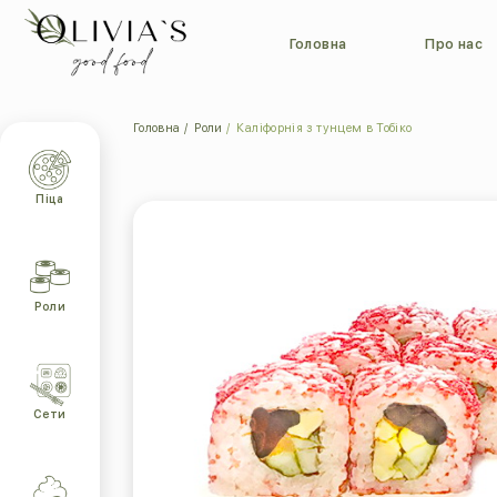
Головна
Про нас
Головна
Роли
Каліфорнія з тунцем в Тобіко
Піца
Роли
Cети