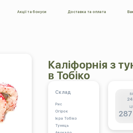
Акції та бонуси
Доставка та оплата
Вак
Каліфорнія з т
в Тобіко
Склад
В
24
Рис
Ц
Огірок
287
Ікра Тобіко
Тунець
Авокадо