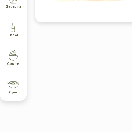
Десерти
Напої
Салати
Супи