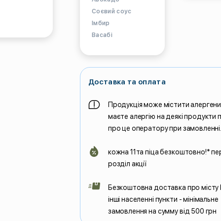
Соєвий соус
Імбир
Васабі
Доставка та оплата
Продукція може містити алерген
маєте алергію на деякі продукти
про це оператору при замовленні
кожна 11та піца безкоштовно!* пе
розділ акції
Безкоштовна доставка про місту
інші населенні пункти - мінімальне
замовлення на сумму від 500 грн