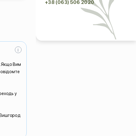
+38 (063) 506 2020
i
и.Якщо Вим
 повідомте
.
реходь у
 Вишгород