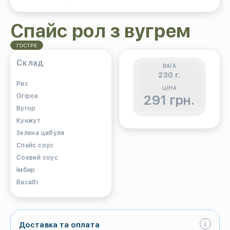
Спайс рол з вугрем
ГОСТРЕ
Склад
ВАГА
230 г.
Рис
ЦІНА
Огірок
291 грн.
Вугор
Кунжут
Зелена цибуля
Спайс соус
Соєвий соус
Імбир
Васабі
i
Доставка та оплата