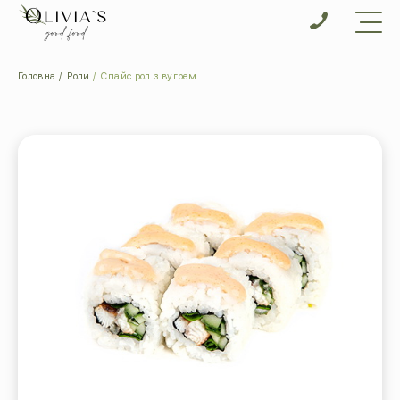
Головна
Роли
Спайс рол з вугрем