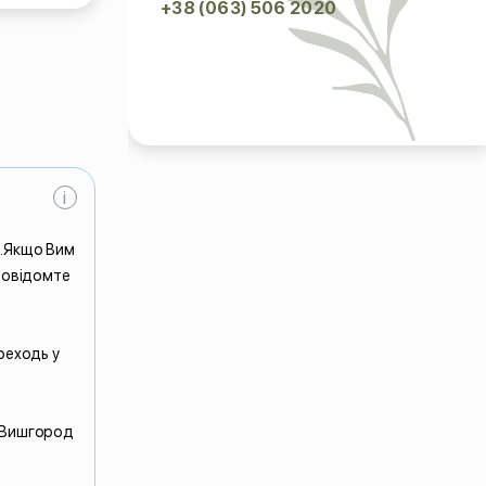
+38 (063) 506 2020
i
и.Якщо Вим
 повідомте
.
реходь у
 Вишгород