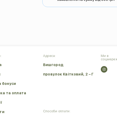
:
Адреса:
Ми в
соцмереж
а
Вишгород
с
провулок Квітковий, 2 – Г
а бонуси
ка та оплата
ії
Способи оплати:
ти