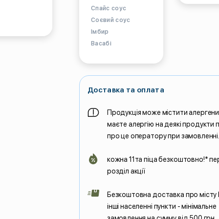
Спайс соус
Соєвий соус
Імбир
Васабі
Доставка та оплата
Продукція може містити алерген
маєте алергію на деякі продукти
про це оператору при замовленні
кожна 11та піца безкоштовно!* пе
розділ акції
Безкоштовна доставка про місту
інші населенні пункти - мінімальне
замовлення на сумму від 500 грн