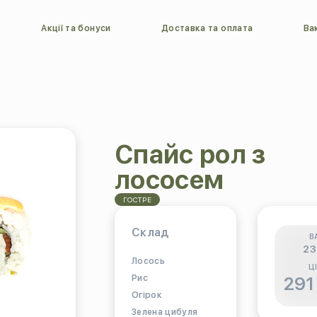
Акції та бонуси
Доставка та оплата
Вак
Спайс рол з
лососем
ГОСТРЕ
Склад
В
23
Лосось
Ц
Рис
291
Огірок
Зелена цибуля