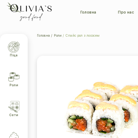
Головна
Про нас
Головна
Роли
Спайс рол з лососем
Піца
Роли
Cети