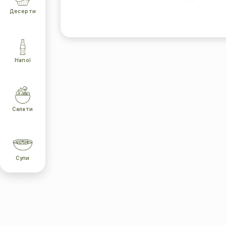
Десерти
Напої
Салати
Супи