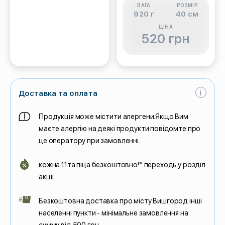
ВАГА
РОЗМІР
920 г
40 см
ЦІНА
520 грн
i
Доставка та оплата
Продукція може містити алергени.Якщо Вим
маєте алергію на деякі продукти повідомте про
це оператору при замовленні.
кожна 11та піца безкоштовно!* переходь у розділ
акції
Безкоштовна доставка про місту Вишгород інші
населенні пункти - мінімальне замовлення на