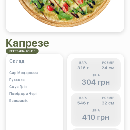
Капрезе
ВЕГЕТАРІАНСЬКЕ
Склад
ВАГА
РОЗМІР
316 г
24 см
Cир Моцарелла
ЦІНА
Руккола
304 грн
Соус Грін
Помідори Чері
ВАГА
РОЗМІР
Бальзамік
546 г
32 см
ЦІНА
410 грн