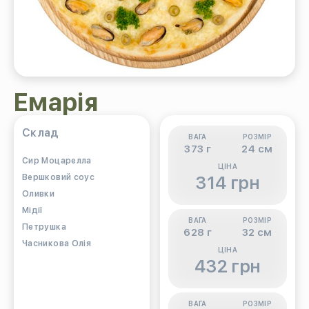
Емарія
Склад
ВАГА
РОЗМІР
373 г
24 см
Cир Моцарелла
ЦІНА
Вершковий соус
314 грн
Оливки
Мідії
ВАГА
РОЗМІР
Петрушка
628 г
32 см
Часникова Олія
ЦІНА
432 грн
ВАГА
РОЗМІР