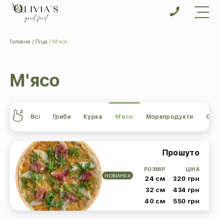
Головна
Піца
М'ясо
М'ясо
Всі
Гриби
Курка
М'ясо
Морепродукти
Ово
Прошуто
РОЗМІР
ЦІНА
НОВИНКА
24 см
320 грн
32 см
434 грн
40 см
550 грн