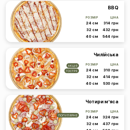
BBQ
РОЗМІР
ЦІНА
24 см
314 грн
32 см
432 грн
40 см
544 грн
Чилійська
РОЗМІР
ЦІНА
АКЦІЯ
24 см
310 грн
ГОСТРЕ
32 см
414 грн
40 см
530 грн
Чотири мʼяса
РОЗМІР
ЦІНА
ПОПУЛЯРНЕ
24 см
324 грн
32 см
437 грн