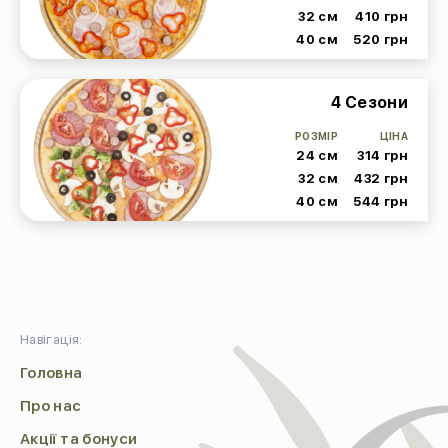
32 см
410 грн
40 см
520 грн
4 Сезони
РОЗМІР
ЦІНА
24 см
314 грн
32 см
432 грн
40 см
544 грн
Навігація:
Головна
Про нас
Акції та бонуси