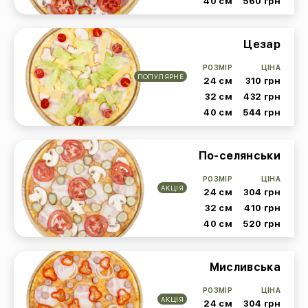
40 см
560 грн
Цезар
РОЗМІР
ЦІНА
ПОПУЛЯРНЕ
24 см
310 грн
32 см
432 грн
40 см
544 грн
По-селянськи
РОЗМІР
ЦІНА
АКЦІЯ
24 см
304 грн
32 см
410 грн
40 см
520 грн
Мисливська
РОЗМІР
ЦІНА
АКЦІЯ
24 см
304 грн