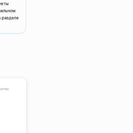
нкты
мальном
в разделе
етях: