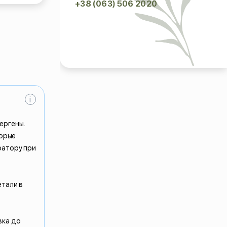
+38 (063) 506 2020
i
ергены.
торые
ратору при
етали в
вка до