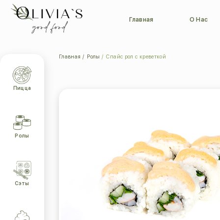
Главная
О Нас
Главная
Ролы
Спайс рол с креветкой
Пицца
Ролы
Сэты