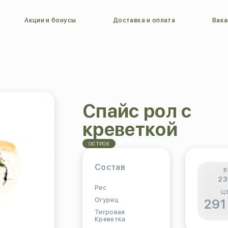
Акции и бонусы
Доставка и оплата
Вака
Спайс рол с
креветкой
ОСТРОЕ
Состав
В
23
Рис
Ц
Огурец
291
Тигровая
Креветка