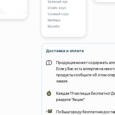
Зеленый лук
Спайс соус
Соевый соус
Имбирь
Васаби
Доставка и оплата
Продукция может содержать алл
Если у Вас есть аллергия на неко
продукты сообщите об этом опе
заказе.
Каждая 11тая пицца бесплатно! Д
разделе "Акции"
По Вышгороду бесплатная доста