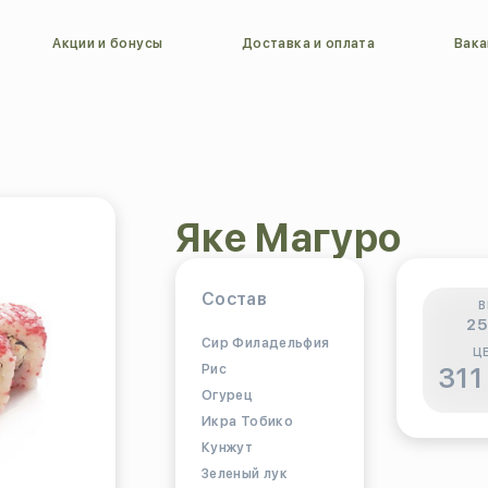
Акции и бонусы
Доставка и оплата
Вака
Яке Магуро
Состав
В
25
Сир Филадельфия
Ц
Рис
311
Огурец
Икра Тобико
Кунжут
Зеленый лук