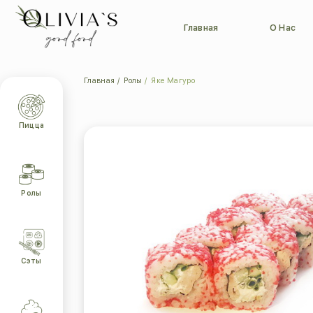
Главная
О Нас
Главная
Ролы
Яке Магуро
Пицца
Ролы
Сэты