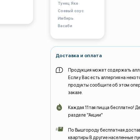
Тунец Яке
Соевый соус
Имбирь
Васаби
Доставка и оплата
Продукция может содержать алл
Если у Вас есть аллергия на неко
продукты сообщите об этом опе
заказе.
Каждая 11тая пицца бесплатно! Д
разделе "Акции"
По Вышгороду бесплатная доста
квартиры В другие населенные пу