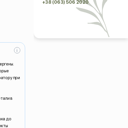
+38 (063) 506 2020
i
ергены.
торые
ратору при
етали в
вка до
нкты