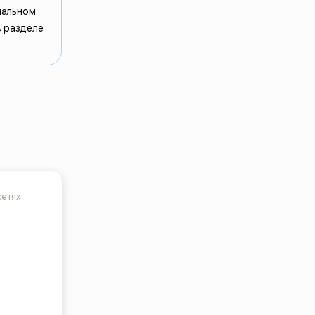
мальном
в разделе
етях: