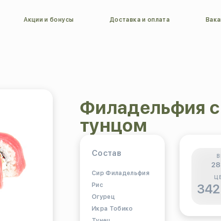
Акции и бонусы
Доставка и оплата
Вака
Филадельфия с
тунцом
Состав
В
28
Сир Филадельфия
Ц
Рис
342
Огурец
Икра Тобико
Тунец