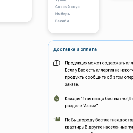
Соевый соус
Имбирь
Васаби
Доставка и оплата
Продукция может содержать алл
Если у Вас есть аллергия на неко
продукты сообщите об этом опе
заказе.
Каждая 11тая пицца бесплатно! Д
разделе "Акции"
По Вышгороду бесплатная доста
квартиры В другие населенные пу