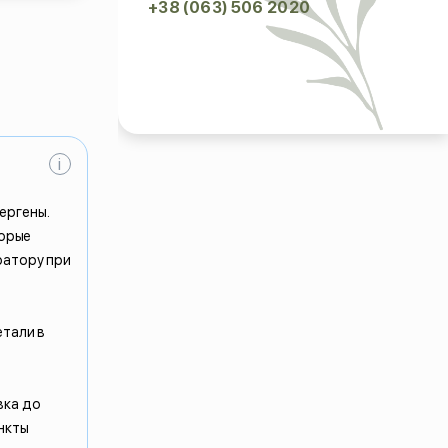
+38 (063) 506 2020
i
ергены.
торые
ратору при
етали в
вка до
нкты