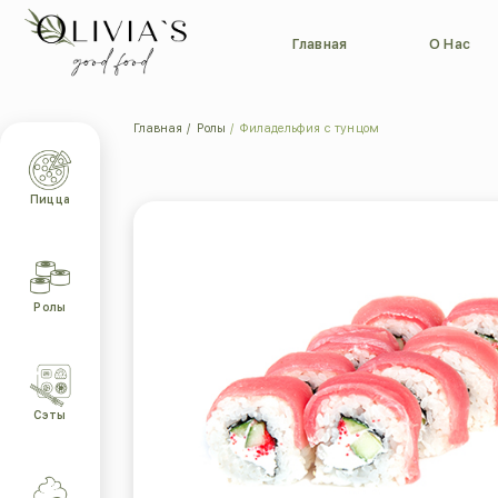
Главная
О Нас
Главная
Ролы
Филадельфия с тунцом
Пицца
Ролы
Сэты