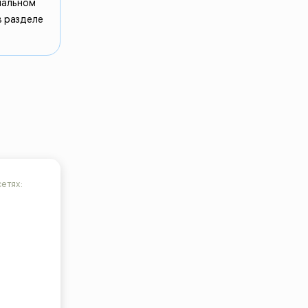
мальном
в разделе
етях: